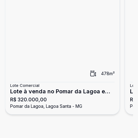
478
m²
Lote Comercial
Lot
Lote à venda no Pomar da Lagoa em
Lo
R$ 320.000,00
R$
Lagoa Santa
La
Pomar da Lagoa, Lagoa Santa - MG
Pom