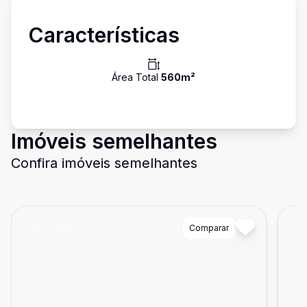
Características
Área Total
560
m²
Imóveis semelhantes
Confira imóveis semelhantes
Cód:
12127
Comparar
Có