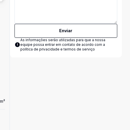
Enviar
As informações serão utilizadas para que a nossa
equipe possa entrar em contato de acordo com a
política de privacidade e termos de serviço
m²
5
Lote
Lote no bairro Joá
R$ 450.000,00