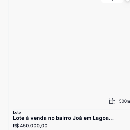
500
m
Lote
Lote à venda no bairro Joá em Lagoa
R$ 450.000,00
Santa/MG