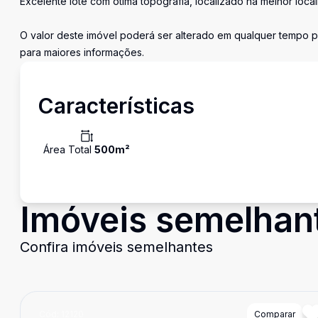
Excelente lote com ótima topografia, localizado na melhor local
O valor deste imóvel poderá ser alterado em qualquer tempo p
para maiores informações.
Características
Área Total
500
m²
Imóveis semelhan
Confira imóveis semelhantes
Cód:
12120
Comparar