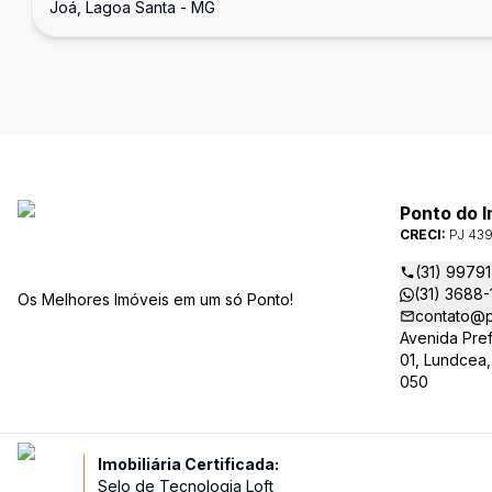
Joá, Lagoa Santa - MG
Ponto do 
CRECI:
PJ 43
(31) 9979
(31) 3688
Os Melhores Imóveis em um só Ponto!
contato@p
Avenida Pref
01, Lundcea,
050
Imobiliária Certificada:
Selo de Tecnologia Loft