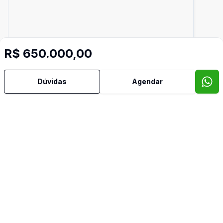
R$ 650.000,00
Dúvidas
Agendar
2500
m²
Lote
Lote no bairro Joana D'arc
R$ 2.000.000,00
Joana D'arc, Lagoa Santa - MG