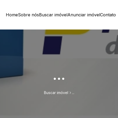
Home
Sobre nós
Buscar imóvel
Anunciar imóvel
Contato
...
Buscar imóvel
...