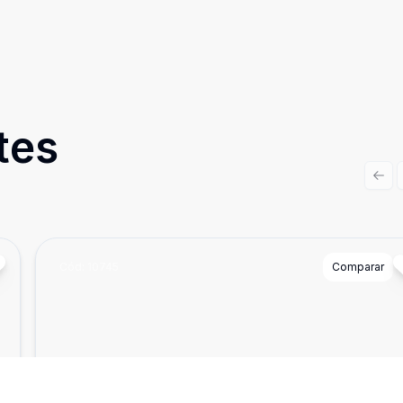
tes
Prev
Cód:
10745
Comparar