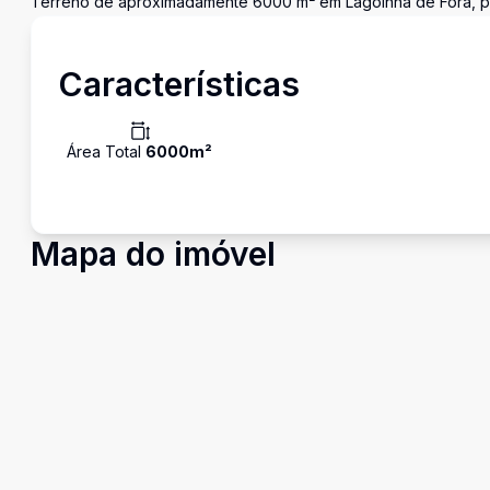
Terreno de aproximadamente 6000 m² em Lagoinha de Fora, pla
Características
Área Total
6000
m²
Mapa do imóvel