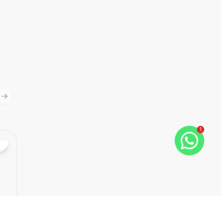
ious slide
Next slide
1
Cód:
PI5667
Comparar