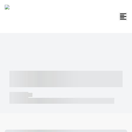
----- ----- -- ------ ---- ---- -- ----- -----
----- --- ------
----- -----
----- ----- -- ------ ---- ---- -- ----- ----- ----- --- ------