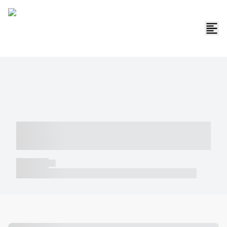
----- ----- -- ------ ---- ---- -- ----- -----
----- --- ------
----- -----
----- ----- -- ------ ---- ---- -- ----- ----- ----- --- ------