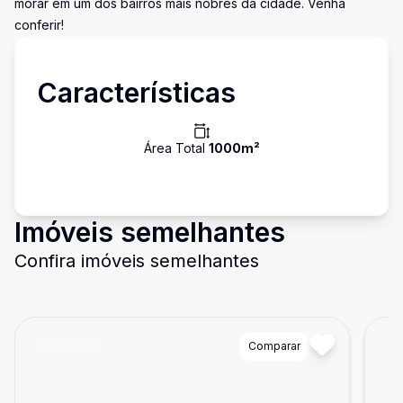
morar em um dos bairros mais nobres da cidade. Venha
conferir!
Características
Área Total
1000
m²
Imóveis semelhantes
Confira imóveis semelhantes
Cód:
11886
Comparar
Có