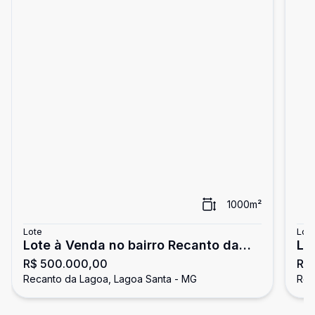
1000
m²
Lote
Lot
Lote à Venda no bairro Recanto da
Lo
R$ 500.000,00
R$
Lagoa
Recanto da Lagoa, Lagoa Santa - MG
Rec