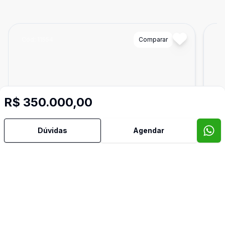
Cód:
11554
Comparar
Có
R$ 350.000,00
Dúvidas
Agendar
525
m²