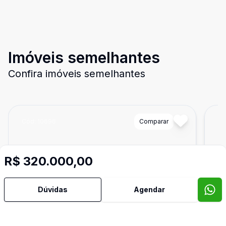
Imóveis semelhantes
Confira imóveis semelhantes
Cód:
10696
Comparar
Có
R$ 320.000,00
Dúvidas
Agendar