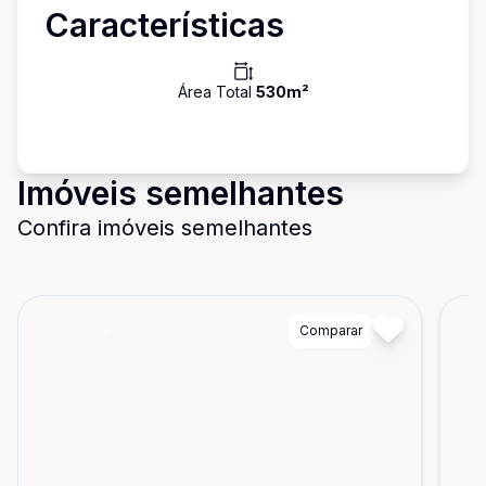
Características
Área Total
530
m²
Imóveis semelhantes
Confira imóveis semelhantes
Cód:
10662
Comparar
Có