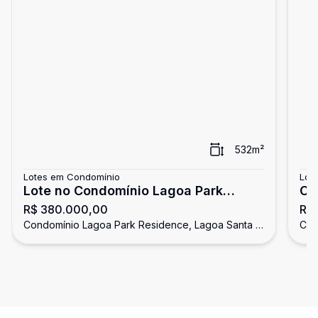
532
m²
Lotes em Condomínio
Lot
Lote no Condomínio Lagoa Park
Co
R$ 380.000,00
R$
Residence
Condomínio Lagoa Park Residence, Lagoa Santa -
Con
MG
MG