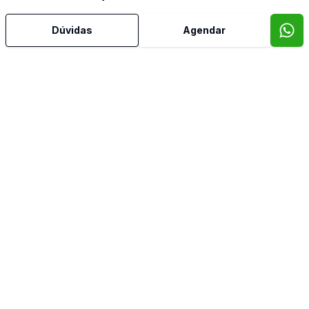
Dúvidas
Agendar
Os Melhores Imóveis em um só Ponto!
Ponto do Imóvel
CRECI:
PJ 4398
(31) 99791-2870