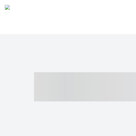
----- ----- -- -
- ------