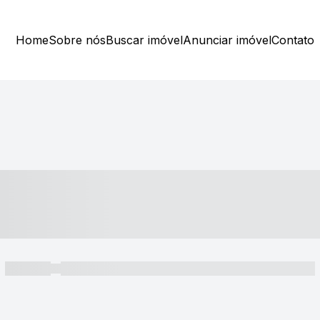
Home
Sobre nós
Buscar imóvel
Anunciar imóvel
Contato
----- ---- ---- -- ----
----- -----
----- ----- -- ------ ---- ---- -- ----- ----- ----- --- ------