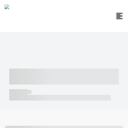
----- ----- -- ------ ---- ---- -- ----- -----
----- --- ------
----- -----
----- ----- -- ------ ---- ---- -- ----- ----- ----- --- ------