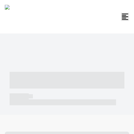
----- ----- -- ------ ---- ---- -- ----- -----
----- --- ------
----- -----
----- ----- -- ------ ---- ---- -- ----- ----- ----- --- ------