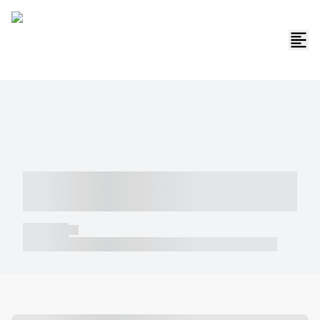
----- ----- -- ------ ---- ---- -- ----- -----
----- --- ------
----- -----
----- ----- -- ------ ---- ---- -- ----- ----- ----- --- ------