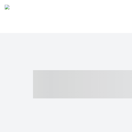
----- ----- -- -
- ------