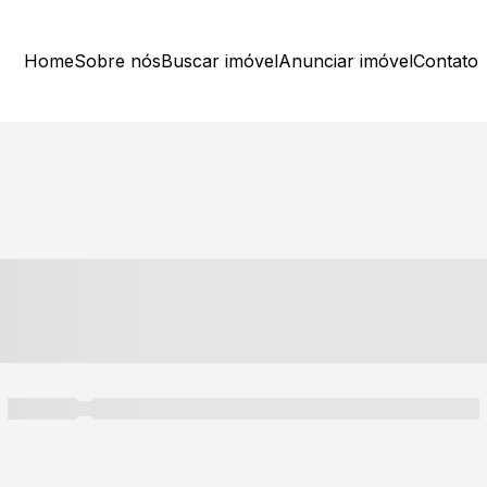
Home
Sobre nós
Buscar imóvel
Anunciar imóvel
Contato
----- ---- ---- -- ----
----- -----
----- ----- -- ------ ---- ---- -- ----- ----- ----- --- ------