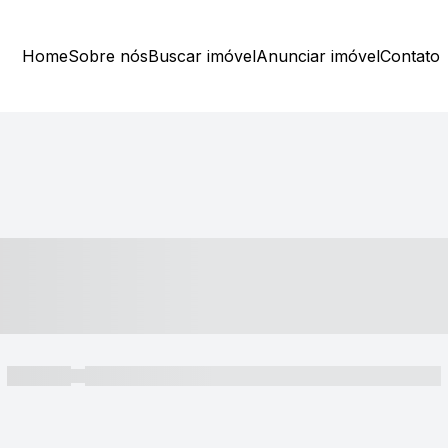
Home
Sobre nós
Buscar imóvel
Anunciar imóvel
Contato
----- ---- ---- -- ----
----- -----
----- ----- -- ------ ---- ---- -- ----- ----- ----- --- ------