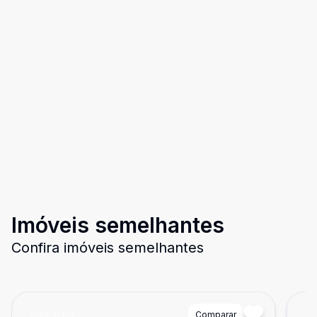
Imóveis semelhantes
Confira imóveis semelhantes
Cód:
12104
Comparar
Có