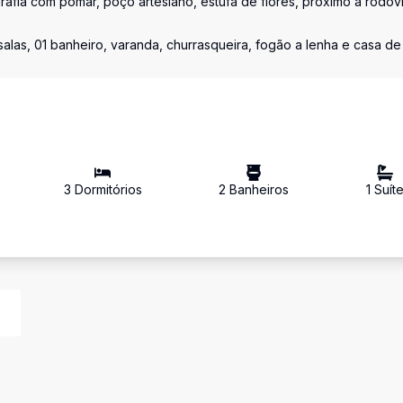
rafia com pomar, poço artesiano, estufa de flores, próximo a rodov
las, 01 banheiro, varanda, churrasqueira, fogão a lenha e casa de
3
Dormitório
s
2
Banheiro
s
1
Suít