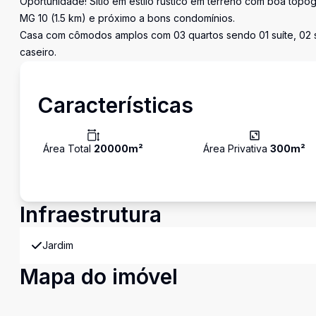
Oportunidade! Sítio em estilo rústico em terreno com boa topog
MG 10 (1.5 km) e próximo a bons condomínios.
Casa com cômodos amplos com 03 quartos sendo 01 suíte, 02 sa
caseiro.
Características
Área Total
20000
m²
Área Privativa
300
m²
Infraestrutura
Jardim
Mapa do imóvel