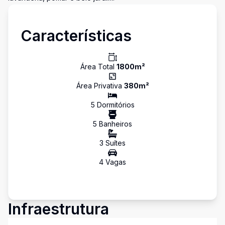
Características
Área Total
1800
m²
Área Privativa
380
m²
5
Dormitório
s
5
Banheiro
s
3
Suíte
s
4
Vaga
s
Infraestrutura