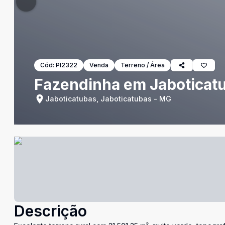
Cód:
PI2322
Venda
Terreno / Área
Fazendinha em Jabotica
Jaboticatubas, Jaboticatubas - MG
Descrição