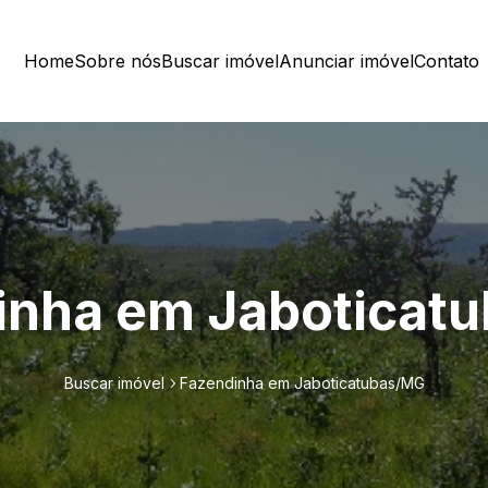
Home
Sobre nós
Buscar imóvel
Anunciar imóvel
Contato
inha em Jaboticat
Buscar imóvel
Fazendinha em Jaboticatubas/MG