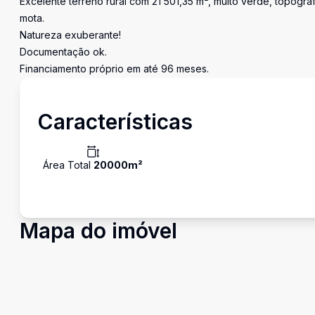
Excelente terreno rural com 21 501,35 m², muito verde, topograf
mota.
Natureza exuberante!
Documentação ok.
Financiamento próprio em até 96 meses.
Características
Área Total
20000
m²
Mapa do imóvel