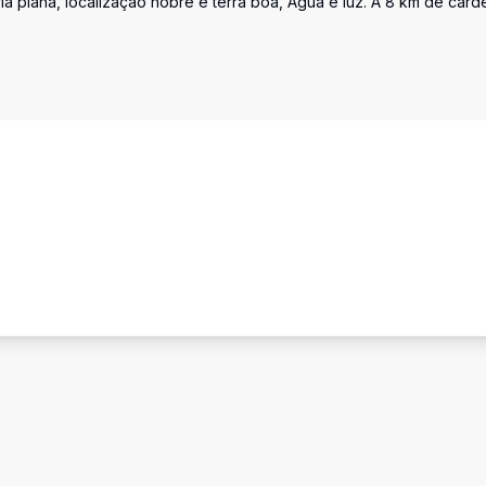
ia plana, localização nobre e terra boa, Água e luz. A 8 km de card