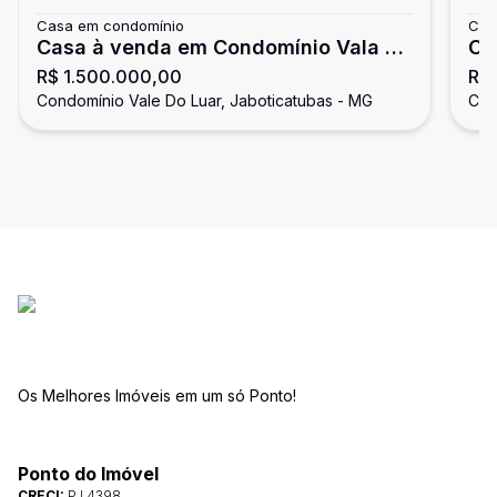
Casa em condomínio
Cas
Casa à venda em Condomínio Vala do
Ca
R$ 1.500.000,00
R$ 
Luar
Lu
Condomínio Vale Do Luar, Jaboticatubas - MG
Con
Os Melhores Imóveis em um só Ponto!
Ponto do Imóvel
CRECI:
PJ 4398