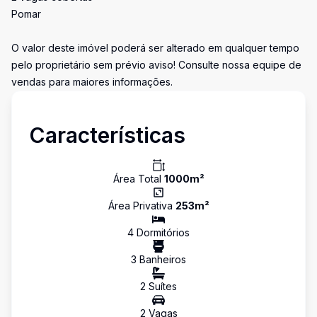
Pomar
O valor deste imóvel poderá ser alterado em qualquer tempo
pelo proprietário sem prévio aviso! Consulte nossa equipe de
vendas para maiores informações.
Características
Área Total
1000
m²
Área Privativa
253
m²
4
Dormitório
s
3
Banheiro
s
2
Suíte
s
2
Vaga
s