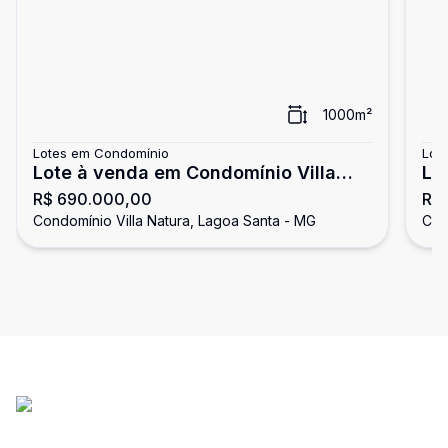
1000
m²
Lotes em Condomínio
Lot
Lote à venda em Condomínio Villa
Lo
R$ 690.000,00
R$
Natura
Na
Condomínio Villa Natura, Lagoa Santa - MG
Con