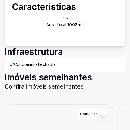
Características
Área Total
1002
m²
Infraestrutura
Condomínio Fechado
Imóveis semelhantes
Confira imóveis semelhantes
Cód:
11978
Comparar
Có