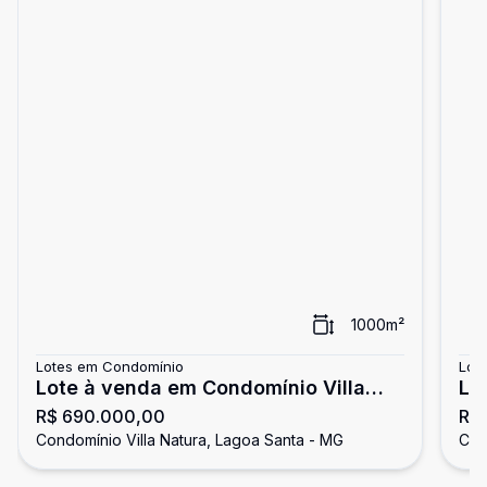
1000
m²
Lotes em Condomínio
Lot
Lote à venda em Condomínio Villa
Lo
R$ 690.000,00
R$
Natura
Na
Condomínio Villa Natura, Lagoa Santa - MG
Con