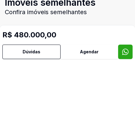
Imóveis semelhantes
Confira imóveis semelhantes
R$ 480.000,00
Cód:
12068
Comparar
Có
Dúvidas
Agendar