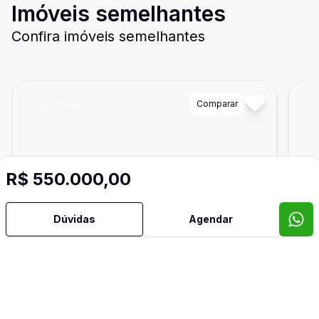
Imóveis semelhantes
Confira imóveis semelhantes
Cód:
12068
Comparar
Có
R$ 550.000,00
Dúvidas
Agendar