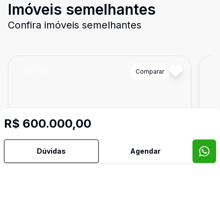
Imóveis semelhantes
Confira imóveis semelhantes
Cód:
12010
Comparar
Có
R$ 600.000,00
Dúvidas
Agendar